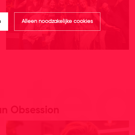
n
Alleen noodzakelijke cookies
t te
n Obsession