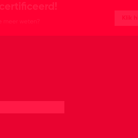
certificeerd!
Klik h
je meer weten?