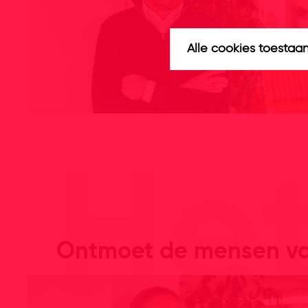
Alle cookies toestaa
He
Ontmoet de mensen va